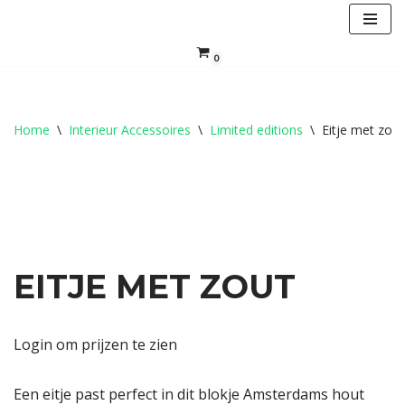
Ga
0
naar
de
inhoud
Home
\
Interieur Accessoires
\
Limited editions
\
Eitje met zout
EITJE MET ZOUT
Login om prijzen te zien
Een eitje past perfect in dit blokje Amsterdams hout