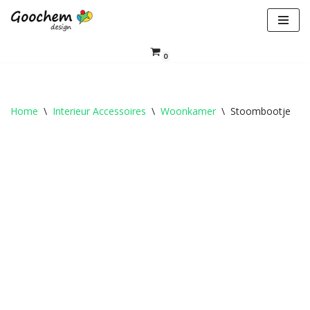
Ga
naar
0
de
inhoud
Home
\
Interieur Accessoires
\
Woonkamer
\
Stoombootje