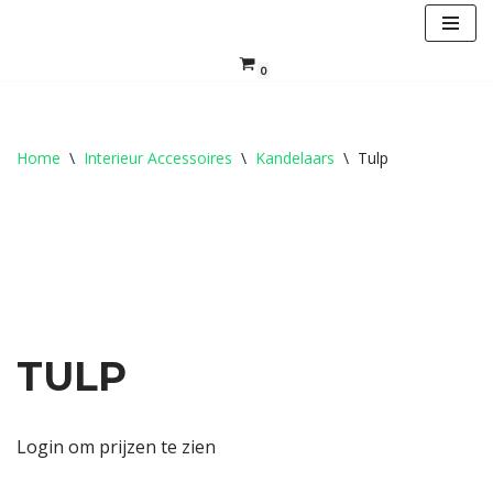
Ga
0
naar
de
inhoud
Home
\
Interieur Accessoires
\
Kandelaars
\
Tulp
TULP
Login om prijzen te zien