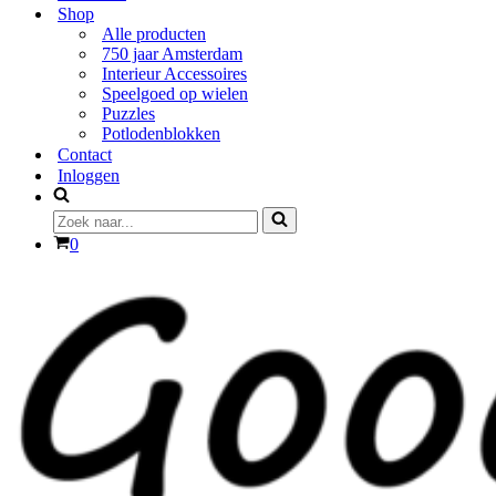
Shop
Alle producten
750 jaar Amsterdam
Interieur Accessoires
Speelgoed op wielen
Puzzles
Potlodenblokken
Contact
Inloggen
Zoek
naar...
Winkelwagen
0