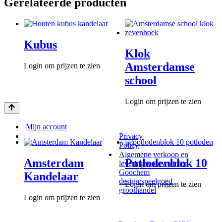
Gerelateerde producten
Kubus
Klok
Amsterdamse
Login om prijzen te zien
school
Login om prijzen te zien
Mijn account
Privacy
Policy
Algemene verkoop en
Amsterdam
Potlodenblok 10
leveringsvoorwaarden
Goochem
Kandelaar
design/speelgoed
Login om prijzen te zien
groothandel
Login om prijzen te zien