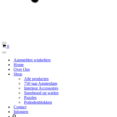
Navigatie
Winkelwagen
0
Menu
Navigatie
Menu
Aanmelden winkeliers
Home
Over Ons
Shop
Alle producten
750 jaar Amsterdam
Interieur Accessoires
Speelgoed op wielen
Puzzles
Potlodenblokken
Contact
Inloggen