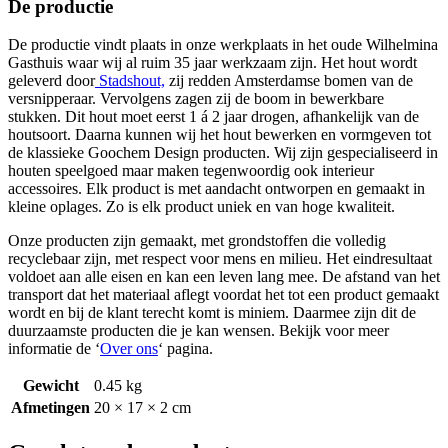
De productie
De productie vindt plaats in onze werkplaats in het oude Wilhelmina
Gasthuis waar wij al ruim 35 jaar werkzaam zijn. Het hout wordt
geleverd door
Stadshout,
zij redden Amsterdamse bomen van de
versnipperaar. Vervolgens zagen zij de boom in bewerkbare
stukken. Dit hout moet eerst 1 á 2 jaar drogen, afhankelijk van de
houtsoort. Daarna kunnen wij het hout bewerken en vormgeven tot
de klassieke Goochem Design producten. Wij zijn gespecialiseerd in
houten speelgoed maar maken tegenwoordig ook interieur
accessoires. Elk product is met aandacht ontworpen en gemaakt in
kleine oplages. Zo is elk product uniek en van hoge kwaliteit.
Onze producten zijn gemaakt, met grondstoffen die volledig
recyclebaar zijn, met respect voor mens en milieu. Het eindresultaat
voldoet aan alle eisen en kan een leven lang mee. De afstand van het
transport dat het materiaal aflegt voordat het tot een product gemaakt
wordt en bij de klant terecht komt is miniem. Daarmee zijn dit de
duurzaamste producten die je kan wensen. Bekijk voor meer
informatie de ‘
Over ons
‘ pagina.
Gewicht
0.45 kg
Afmetingen
20 × 17 × 2 cm