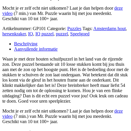
Mocht je er zelf echt niet uitkomen? Laat je dan helpen door
deze
video
(7 min.) van Mr. Puzzle waarin hij met jou meedenkt.
Geschikt van 10 tot 100+ jaar.
Artikelnummer:
GP101
Categorie:
Puzzles
Tags:
Amsterdams hout
,
hersenkraker
,
IQ
,
IQ puzzel
,
puzzel
,
Speelgoed
Beschrijving
Aanvullende informatie
Waan je met deze houten schuifpuzzel in het land van de rijzende
zon. Deze puzzel bestaande uit 10 losse stukken komt bij jou thuis
aan met de zon op het hoogste punt. Het is de bedoeling door met de
stukken te schuiven de zon laat ondergaan. Wat betekent dat dit stuk
los komt via de gleuf in het houten frame aan de onderkant. Dit
klinkt makkelijker dan het is! Deze breinbreker heeft maar liefst 54
zetten nodig om tot de oplossing te komen. Hou je van een flinke
uitdaging? Dan is dit echt een puzzel voor jou! Ook leuk om cadeau
te doen. Goed voor uren speelplezier.
Mocht je er zelf echt niet uitkomen? Laat je dan helpen door
deze
video
(7 min.) van Mr. Puzzle waarin hij met jou meedenkt.
Geschikt van 10 tot 100+ jaar.